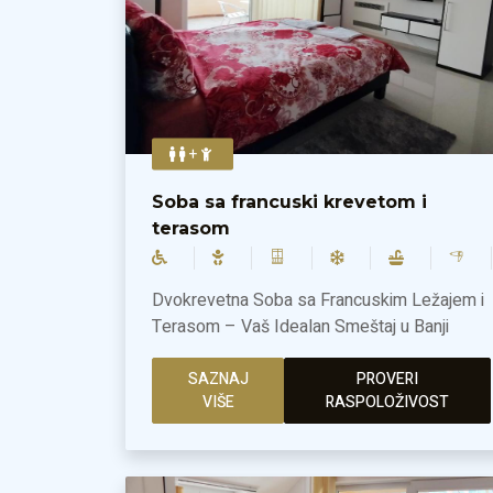
+
Soba sa francuski krevetom i
terasom
Dvokrevetna Soba sa Francuskim Ležajem i
Terasom – Vaš Idealan Smeštaj u Banji
Ždrelo! Otkrijte idealan smeštaj u Banji
Ždrelo i prepustite se potpunom opuštanju u
SAZNAJ
PROVERI
VIŠE
RASPOLOŽIVOST
našoj prostranoj dvokrevetnoj sobi sa
francuskim ležajem, savršenoj za vaš odmor.
Sa 32 m² pažljivo uređenog prostora, ova
smeštajna jedinica nudi sve što vam je