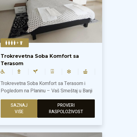
+
Trokrevetna Soba Komfort sa
Terasom
Trokrevetna Soba Komfort sa Terasom i
Pogledom na Planinu – Vaš Smeštaj u Banji
Ždrelo! Uživajte u prostranstvu i udobnosti
naše Trokrevetne Sobe Komfort, dizajnirane
SAZNAJ
PROVERI
VIŠE
RASPOLOŽIVOST
za opuštajući boravak. Sa 40 m² pažljivo
uređenog prostora, ova soba pruža sve što
vam je potrebno za ugodan odmor u Banji
Ždrelo.Soba je opremljena sa dva bračna