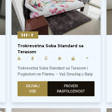
+
Trokrevetna Soba Standard sa
Terasom
Trokrevetna Soba Standard sa Terasom i
Pogledom na Planinu – Vaš Smeštaj u Banji
Ždrelo! Uživajte u prostranstvu i udobnosti
naše Trokrevetne Sobe Standard, savršene
SAZNAJ
PROVERI
VIŠE
RASPOLOŽIVOST
za do tri osobe. Sa impresivnih 40 m²
pažljivo uređenog prostora, ova soba pruža
sve što vam je potrebno za opuštajući
boravak u Banji Ždrelo.Soba je opremljena