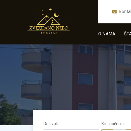
kont
O NAMA
ŠT
064.3
Dolazak
:
Broj noćenja
: