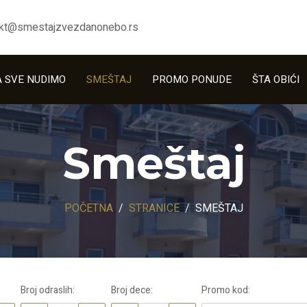
akt@smestajzvezdanonebo.rs
A SVE NUDIMO
SMEŠTAJ
PROMO PONUDE
ŠTA OBIĆI
16.87.96 • 012.330.737
Smeštaj
POČETNA
STRANICE
SMEŠTAJ
Broj odraslih
:
Broj dece
:
Promo kod
: