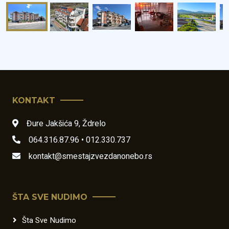
KONTAKT
Đure Jakšića 9
,
Ždrelo
064.316.87.96 • 012.330.737
kontakt@smestajzvezdanonebo.rs
ŠTA SVE NUDIMO
Šta Sve Nudimo