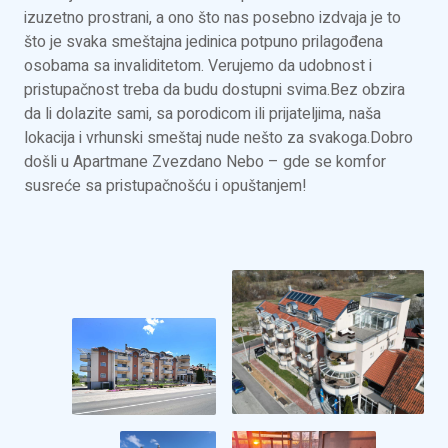
izuzetno prostrani, a ono što nas posebno izdvaja je to
što je svaka smeštajna jedinica potpuno prilagođena
osobama sa invaliditetom. Verujemo da udobnost i
pristupačnost treba da budu dostupni svima.Bez obzira
da li dolazite sami, sa porodicom ili prijateljima, naša
lokacija i vrhunski smeštaj nude nešto za svakoga.Dobro
došli u Apartmane Zvezdano Nebo – gde se komfor
susreće sa pristupačnošću i opuštanjem!