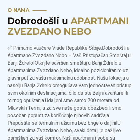
O NAMA
Dobrodošli u
APARTMANI
ZVEZDANO NEBO
✅ Primamo vaučere Vlade Republike Srbije,Dobrodošli u
Apartmane Zvezdano Nebo – Vaš Pristupačan Smeštaj u
Banji Ždrelo!Otkrijte savršen smeštaj u Banji Ždrelo u
Apartmanima Zvezdano Nebo, idealno pozicioniranim uz
glavni put za vašu maksimalnu udobnost. Naša lokacija u
naselju Banja Ždrelo omogućava vam jednostavan pristup
svim okolnim destinacijama, bilo da ste željni avanture ili
mirnog opuštanja.Udaljeni smo samo 700 metara od
Mlavskih Termi, a za sve naše goste obezbedili smo
poseban popust za korišćenje njihovih sadržaja.
Prepustite se termalnim užicima bez brige o daljini!U
Apartmanima Zvezdano Nebo, svaki detalj je pažljivo
osmišljen za vaš komfor. Naši apartmani i sobe su