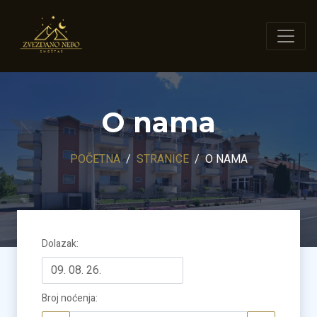
O nama
POČETNA
STRANICE
O NAMA
Dolazak
:
Broj noćenja
: