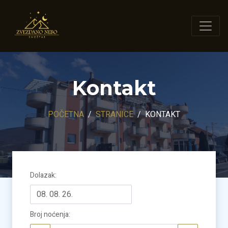
Kontakt
POČETNA
STRANICE
KONTAKT
Dolazak
:
Broj noćenja
: