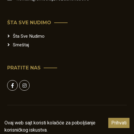
ŠTA SVE NUDIMO
Šta Sve Nudimo
Smeštaj
PRATITE NAS
©
Apartmani Zvezdano Nebo
,
Sva prava zadržana
.
Pokreće
Ovaj web sajt koristi kolačiće za poboljšanje
ga
Putujmo po Srbiji
Prihvati
korisničkog iskustva.