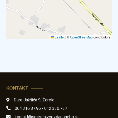
Leaflet
|
©
OpenStreetMap
contributors
KONTAKT
Đure Jakšića 9
,
Ždrelo
064.316.87.96 • 012.330.737
kontakt@smestajzvezdanonebo.rs