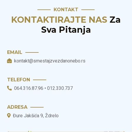
KONTAKT
KONTAKTIRAJTE NAS
Za
Sva Pitanja
EMAIL
kontakt@smestajzvezdanonebo.rs
TELEFON
064.316.87.96 • 012.330.737
ADRESA
Đure Jakšića 9
,
Ždrelo